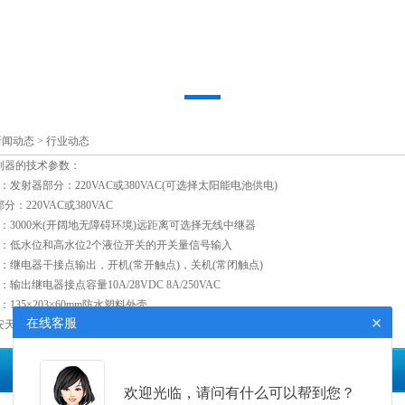
新闻动态
>
行业动态
制器
的技术参数：
射器部分：220VAC或380VAC(可选择太阳能电池供电)
220VAC或380VAC
000米(开阔地无障碍环境)远距离可选择无线中继器
低水位和高水位2个液位开关的开关量信号输入
继电器干接点输出，开机(常开触点)，关机(常闭触点)
继电器接点容量10A/28VDC8A/250VAC
35×203×60mm防水塑料外壳。
×
在线客服
环保转载请标明出处。联系电话：400-836-7955
欢迎光临，请问有什么可以帮到您？