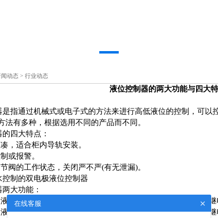
新闻动态
>
行业动态
液位控制器的两大功能与四大
器是指通过机械式或电子式的方法来进行高低液位的控制，可以
方法有多种，根据选用不同的产品而不同。
器的四大特点：
紧凑，适合柜内导轨安装。
位控制或报警。
调节阀的工作状态，关闭严不严(有无泄漏)。
水控制的双电极液位控制器
器两大功能：
制液位低于下限时,继电器吸合,红色报警灯亮；液位高于上限时,
×
在线客服
液位高于上限时,继电器吸合,红色报警灯亮；液位低于下限时,继