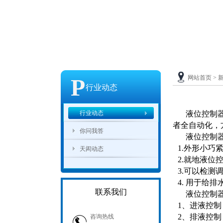
P
网站首页
>
行业动态
行业动态
液位控制
者全自动化，
你问我答
液位控制
1.外形小巧
天闳动态
2.就地液
3.可以检测
4.用于给排
联系我们
液位控制
1、进液控
2、排液控制
咨询热线