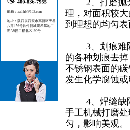
2、打磨抛光
400-836-7955
理，对面积较大
邮箱：xathhb@163.com
地址：陕西省西安市高新区天谷
到理想的均匀表
八路156号软件新城研发基地二
期A9幢二楼北区199号
3、划痕难除
的各种划痕去掉
不锈钢表面的碳
发生化学腐蚀或
4、焊缝缺陷
手工机械打磨处
匀，影响美观。