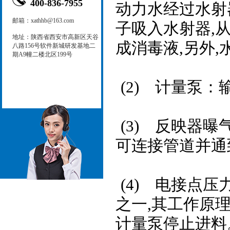
400-836-7955
动力水经过水射
邮箱：xathhb@163.com
子吸入水射器,
地址：陕西省西安市高新区天谷
成消毒液,另外
八路156号软件新城研发基地二
期A9幢二楼北区199号
(2)计量泵：
(3)反映器曝
可连接管道并通
(4)电接点压
之一,其工作原
计量泵停止进料