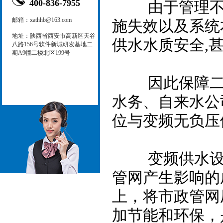
400-836-7955
由于管理不善
邮箱：xathhb@163.com
施失效以及系统
地址：陕西省西安市高新区天谷
供水水质安全,
八路156号软件新城研发基地二
期A9幢二楼北区199号
因此保障二次
水务、自来水公
位与变频无负压
变频供水设备
管网产生影响的
上，将市政管网
加节能和环保，