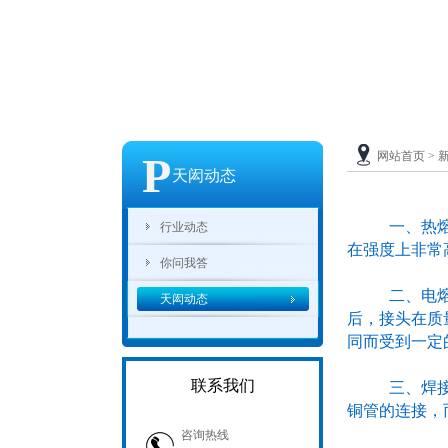
P
网站首页
>
天闳动态
一、热熔的
行业动态
在强度上非常
你问我答
二、电熔的
天闳动态
后，接头在质
同而受到一定
联系我们
三、焊接的
铜管的连接，
咨询热线