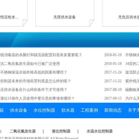
压给水...
无塔供水设备
无负压供水
外线消毒器的杀菌灯和镇流器配置到底有多重要呢？
2018-01-19
不锈钢
解法二氧化氯发生器如今已被广泛使用
2018-01-18
34层
定不锈钢保温水箱价格高低的因素有哪些？
2017-11-24
旋流防
位控制器未来的市场前景到底是怎么样的呢？
2017-11-22
紫外线
负压供水设备在什么样的条件下才可使用？
2017-09-19
磁翻板
达液位计操作人员使用中要注意的事项有哪些？
2017-09-15
为什么
箱
供水设备
水位控制器
软水器
工程案例
新闻动态
关于
：
二氧化氯发生器
|
液位控制器
|
水温水位控制器
t2015西安天闳环保科技有限公司AllRightReserved