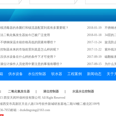
外线消毒器的杀菌灯和镇流器配置到底有多重要呢？
2018-01-19
不锈钢
解法二氧化氯发生器如今已被广泛使用
2018-01-18
34层
定不锈钢保温水箱价格高低的因素有哪些？
2017-11-24
旋流防
位控制器未来的市场前景到底是怎么样的呢？
2017-11-22
紫外线
负压供水设备在什么样的条件下才可使用？
2017-09-19
磁翻板
达液位计操作人员使用中要注意的事项有哪些？
2017-09-15
为什么
箱
供水设备
水位控制器
软水器
工程案例
新闻动态
关于
：
二氧化氯发生器
|
液位控制器
|
水温水位控制器
t2015西安天闳环保科技有限公司AllRightReserved
省西安市高新区天谷八路156号软件新城研发基地二期A9幢二楼北区199号
6-7955邮箱：dxzkdingxing@163.com