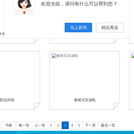
欢迎光临，请问有什么可以帮到您？
马上咨询
稍后再说
BS水位标尺
人防通讯信息接口单元...
防总控箱
板框式压滤机
78条
第一页
上一页
1
2
3
4
5
下一页
最后一页