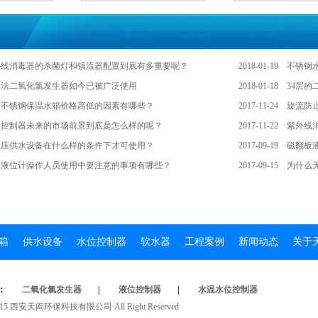
外线消毒器的杀菌灯和镇流器配置到底有多重要呢？
2018-01-19
不锈钢
解法二氧化氯发生器如今已被广泛使用
2018-01-18
34层
定不锈钢保温水箱价格高低的因素有哪些？
2017-11-24
旋流防
位控制器未来的市场前景到底是怎么样的呢？
2017-11-22
紫外线
负压供水设备在什么样的条件下才可使用？
2017-09-19
磁翻板
达液位计操作人员使用中要注意的事项有哪些？
2017-09-15
为什么
箱
供水设备
水位控制器
软水器
工程案例
新闻动态
关于
：
二氧化氯发生器
|
液位控制器
|
水温水位控制器
t2015西安天闳环保科技有限公司AllRightReserved